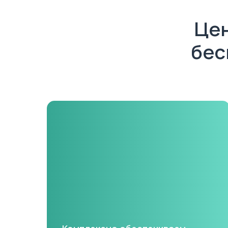
Цен
бес