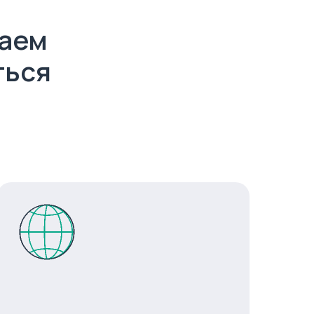
гаем
ться