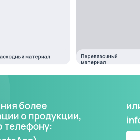
Перевязочный
асходный материал
материал
ения более
ил
ции о продукции,
in
о телефону: