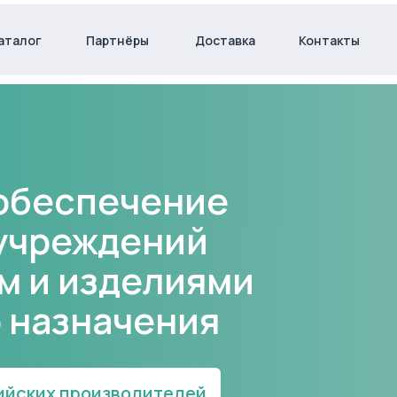
аталог
аталог
Партнёры
Партнёры
Доставка
Доставка
Контакты
Контакты
обеспечение
учреждений
м и изделиями
 назначения
сийских производителей